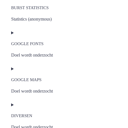
to
BURST STATISTICS
service
Statistics (anonymous)
complianz
Consent
to
GOOGLE FONTS
service
Doel wordt onderzocht
burst-
Consent
statistics
to
GOOGLE MAPS
service
Doel wordt onderzocht
google-
Consent
fonts
to
DIVERSEN
service
Doel wordt onderzocht