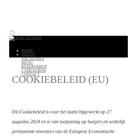
MENU
Skip
to
MEDITERRAANSE GASTROBAR IN SITTARD
HOME
OLIJF SITTARD
content
ABOUT
VACATURES
MENU
RESERVEREN
CADEAUBON
CONTACT
COOKIEBELEID (EU)
FACEBOOK
INSTAGRAM
Dit Cookiebeleid is voor het laatst bijgewerkt op 27
augustus 2024 en is van toepassing op burgers en wettelijk
permanente inwoners van de Europese Economische