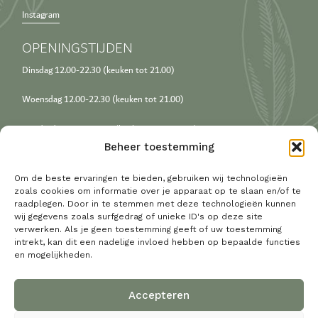
Instagram
OPENINGSTIJDEN
Dinsdag 12.00-22.30 (keuken tot 21.00)
Woensdag 12.00-22.30 (keuken tot 21.00)
Donderdag 12.00-23.00 (keuken 12.00-21.30)
Beheer toestemming
Vrijdag 12.00-00.00 (keuken 12.00-22.00)
Om de beste ervaringen te bieden, gebruiken wij technologieën
Zaterdag 12.00-00.00 (keuken 12.00-22.00)
zoals cookies om informatie over je apparaat op te slaan en/of te
raadplegen. Door in te stemmen met deze technologieën kunnen
Zondag 12.00-23.00 (keuken 12.00-21.30)
wij gegevens zoals surfgedrag of unieke ID's op deze site
verwerken. Als je geen toestemming geeft of uw toestemming
intrekt, kan dit een nadelige invloed hebben op bepaalde functies
TIJDEN VAN DE KEUKEN
en mogelijkheden.
Lunch 12.00-15.00
Diner vanaf 16.00 uur
Accepteren
Vooraf vanaf 15.00 uur